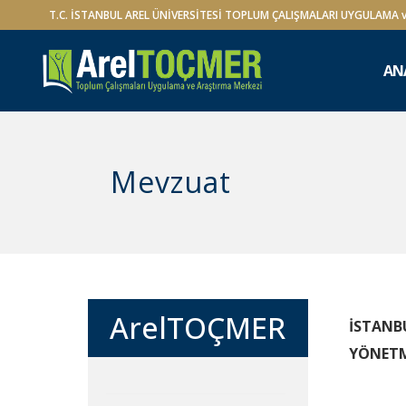
T.C. İSTANBUL AREL ÜNİVERSİTESİ TOPLUM ÇALIŞMALARI UYGULAMA 
AN
Mevzuat
ArelTOÇMER
İSTANB
YÖNETME