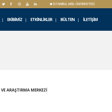
İSTANBUL AREL ÜNİVERSİTESİ
EKIBIMIZ
ETKINLIKLER
BÜLTEN
İLETIŞIM
 VE ARAŞTIRMA MERKEZİ