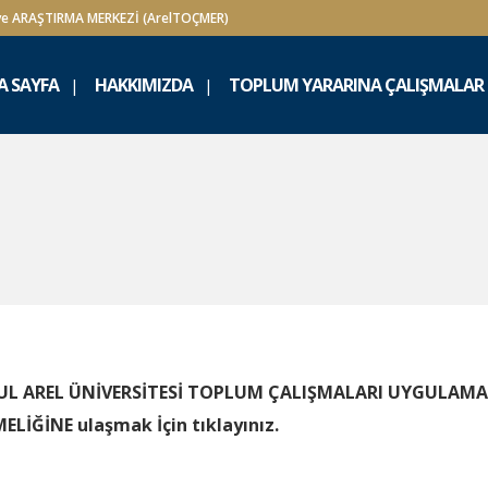
ve ARAŞTIRMA MERKEZİ (ArelTOÇMER)
A SAYFA
HAKKIMIZDA
TOPLUM YARARINA ÇALIŞMALAR
UL AREL ÜNİVERSİTESİ TOPLUM ÇALIŞMALARI UYGULAMA
LİĞİNE ulaşmak İçin tıklayınız.