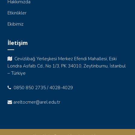
Hakkımızda
Etkinlikler
Ekibimiz
İletişim
Cevizlibağ Yerleşkesi Merkez Efendi Mahallesi, Eski
Londra Asfaltı Cd., No 1/3, PK 34010, Zeytinburnu, İstanbul
– Türkiye
0850 850 2735 / 4028-4029
areltocmer@arel.edu.tr